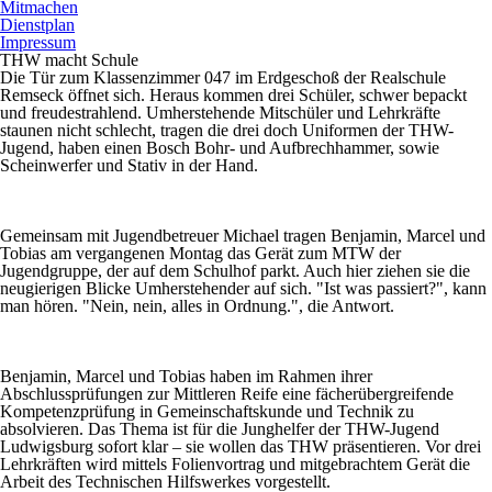
Mitmachen
Dienstplan
Impressum
THW macht Schule
Die Tür zum Klassenzimmer 047 im Erdgeschoß der Realschule
Remseck öffnet sich. Heraus kommen drei Schüler, schwer bepackt
und freudestrahlend. Umherstehende Mitschüler und Lehrkräfte
staunen nicht schlecht, tragen die drei doch Uniformen der THW-
Jugend, haben einen Bosch Bohr- und Aufbrechhammer, sowie
Scheinwerfer und Stativ in der Hand.
Gemeinsam mit Jugendbetreuer Michael tragen Benjamin, Marcel und
Tobias am vergangenen Montag das Gerät zum MTW der
Jugendgruppe, der auf dem Schulhof parkt. Auch hier ziehen sie die
neugierigen Blicke Umherstehender auf sich. "Ist was passiert?", kann
man hören. "Nein, nein, alles in Ordnung.", die Antwort.
Benjamin, Marcel und Tobias haben im Rahmen ihrer
Abschlussprüfungen zur Mittleren Reife eine fächerübergreifende
Kompetenzprüfung in Gemeinschaftskunde und Technik zu
absolvieren. Das Thema ist für die Junghelfer der THW-Jugend
Ludwigsburg sofort klar – sie wollen das THW präsentieren. Vor drei
Lehrkräften wird mittels Folienvortrag und mitgebrachtem Gerät die
Arbeit des Technischen Hilfswerkes vorgestellt.