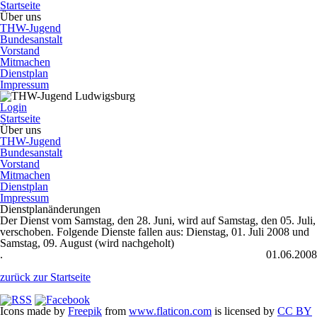
Startseite
Über uns
THW-Jugend
Bundesanstalt
Vorstand
Mitmachen
Dienstplan
Impressum
Login
Startseite
Über uns
THW-Jugend
Bundesanstalt
Vorstand
Mitmachen
Dienstplan
Impressum
Dienstplanänderungen
Der Dienst vom Samstag, den 28. Juni, wird auf Samstag, den 05. Juli,
verschoben. Folgende Dienste fallen aus: Dienstag, 01. Juli 2008 und
Samstag, 09. August (wird nachgeholt)
.
01.06.2008
zurück zur Startseite
Icons made by
Freepik
from
www.flaticon.com
is licensed by
CC BY