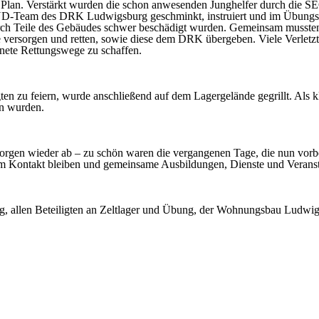
m Plan. Verstärkt wurden die schon anwesenden Junghelfer durch di
RUD-Team des DRK Ludwigsburg geschminkt, instruiert und im Übung
 Teile des Gebäudes schwer beschädigt wurden. Gemeinsam mussten di
 versorgen und retten, sowie diese dem DRK übergeben. Viele Verletz
ete Rettungswege zu schaffen.
ten zu feiern, wurde anschließend auf dem Lagergelände gegrillt. Als 
en wurden.
rgen wieder ab – zu schön waren die vergangenen Tage, die nun vorbei
em Kontakt bleiben und gemeinsame Ausbildungen, Dienste und Veranst
 allen Beteiligten an Zeltlager und Übung, der Wohnungsbau Ludwigs