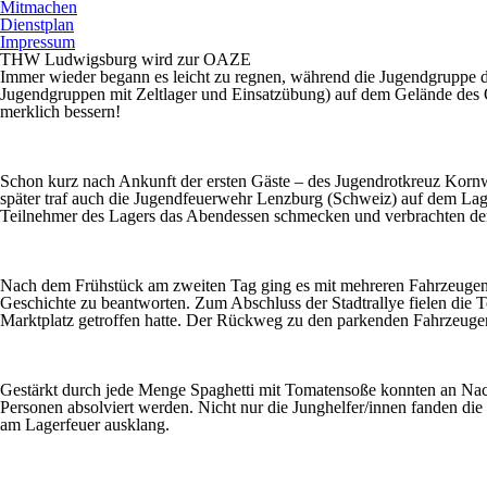
Mitmachen
Dienstplan
Impressum
THW Ludwigsburg wird zur OAZE
Immer wieder begann es leicht zu regnen, während die Jugendgruppe
Jugendgruppen mit Zeltlager und Einsatzübung) auf dem Gelände des Or
merklich bessern!
Schon kurz nach Ankunft der ersten Gäste – des Jugendrotkreuz Korn
später traf auch die Jugendfeuerwehr Lenzburg (Schweiz) auf dem Lage
Teilnehmer des Lagers das Abendessen schmecken und verbrachten de
Nach dem Frühstück am zweiten Tag ging es mit mehreren Fahrzeugen in
Geschichte zu beantworten. Zum Abschluss der Stadtrallye fielen di
Marktplatz getroffen hatte. Der Rückweg zu den parkenden Fahrzeugen
Gestärkt durch jede Menge Spaghetti mit Tomatensoße konnten an Nac
Personen absolviert werden. Nicht nur die Junghelfer/innen fanden d
am Lagerfeuer ausklang.