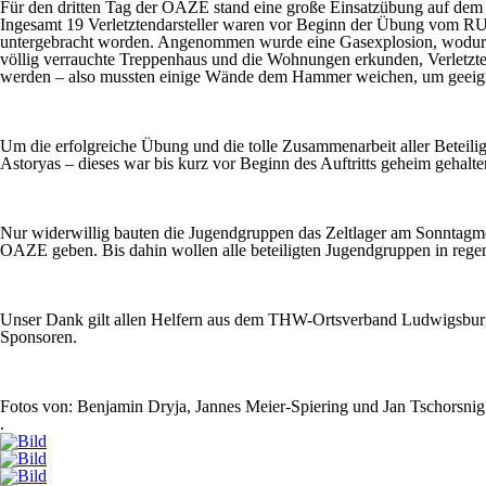
Für den dritten Tag der OAZE stand eine große Einsatzübung auf de
Ingesamt 19 Verletztendarsteller waren vor Beginn der Übung vom 
untergebracht worden. Angenommen wurde eine Gasexplosion, wodurch
völlig verrauchte Treppenhaus und die Wohnungen erkunden, Verletzte
werden – also mussten einige Wände dem Hammer weichen, um geeign
Um die erfolgreiche Übung und die tolle Zusammenarbeit aller Beteilig
Astoryas – dieses war bis kurz vor Beginn des Auftritts geheim gehalt
Nur widerwillig bauten die Jugendgruppen das Zeltlager am Sonntagmo
OAZE geben. Bis dahin wollen alle beteiligten Jugendgruppen in reg
Unser Dank gilt allen Helfern aus dem THW-Ortsverband Ludwigsburg,
Sponsoren.
Fotos von: Benjamin Dryja, Jannes Meier-Spiering und Jan Tschorsnig
.