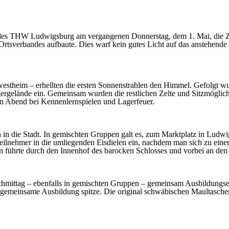
 des THW Ludwigsburg am vergangenen Donnerstag, dem 1. Mai, die Z
tsverbandes aufbaute. Dies warf kein gutes Licht auf das anstehende Z
westheim – erhellten die ersten Sonnenstrahlen den Himmel. Gefolgt
rgelände ein. Gemeinsam wurden die restlichen Zelte und Sitzmöglichke
n Abend bei Kennenlernspielen und Lagerfeuer.
 die Stadt. In gemischten Gruppen galt es, zum Marktplatz in Ludwigs
e Teilnehmer in die umliegenden Eisdielen ein, nachdem man sich zu 
 führte durch den Innenhof des barocken Schlosses und vorbei an den
hmittag – ebenfalls in gemischten Gruppen – gemeinsam Ausbildungse
ie gemeinsame Ausbildung spitze. Die original schwäbischen Maultasc