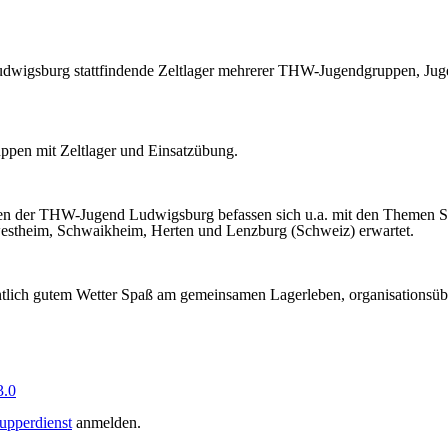
udwigsburg stattfindende Zeltlager mehrerer THW-Jugendgruppen, J
uppen mit
Z
eltlager und
E
insatzübung.
pen der THW-Jugend Ludwigsburg befassen sich u.a. mit den Themen San
estheim, Schwaikheim, Herten und Lenzburg (Schweiz) erwartet.
fentlich gutem Wetter Spaß am gemeinsamen Lagerleben, organisationsü
.0
upperdienst
anmelden.