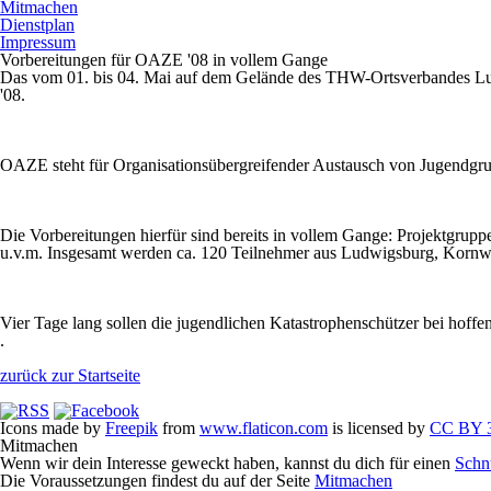
Mitmachen
Dienstplan
Impressum
Vorbereitungen für OAZE '08 in vollem Gange
Das vom 01. bis 04. Mai auf dem Gelände des THW-Ortsverbandes L
'08.
OAZE steht für
O
rganisationsübergreifender
A
ustausch von Jugendgr
Die Vorbereitungen hierfür sind bereits in vollem Gange: Projektgrup
u.v.m. Insgesamt werden ca. 120 Teilnehmer aus Ludwigsburg, Kornw
Vier Tage lang sollen die jugendlichen Katastrophenschützer bei hof
.
zurück zur Startseite
Icons made by
Freepik
from
www.flaticon.com
is licensed by
CC BY 3
Mitmachen
Wenn wir dein Interesse geweckt haben, kannst du dich für einen
Schn
Die Voraussetzungen findest du auf der Seite
Mitmachen