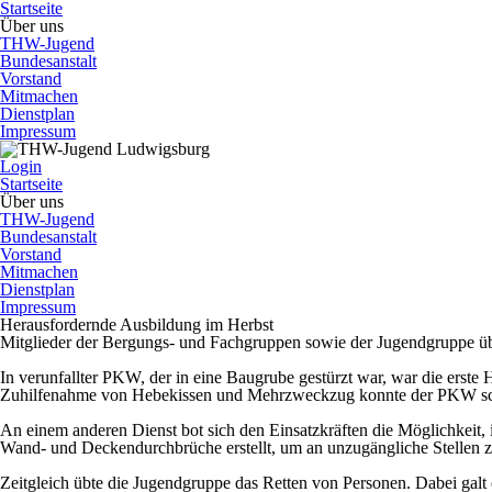
Startseite
Über uns
THW-Jugend
Bundesanstalt
Vorstand
Mitmachen
Dienstplan
Impressum
Login
Startseite
Über uns
THW-Jugend
Bundesanstalt
Vorstand
Mitmachen
Dienstplan
Impressum
Herausfordernde Ausbildung im Herbst
Mitglieder der Bergungs- und Fachgruppen sowie der Jugendgruppe üb
In verunfallter PKW, der in eine Baugrube gestürzt war, war die erste
Zuhilfenahme von Hebekissen und Mehrzweckzug konnte der PKW schließ
An einem anderen Dienst bot sich den Einsatzkräften die Möglichkeit
Wand- und Deckendurchbrüche erstellt, um an unzugängliche Stellen z
Zeitgleich übte die Jugendgruppe das Retten von Personen. Dabei galt