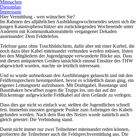
Mitmachen
Dienstplan
Impressum
Hier Vermittlung - wen wünschen Sie?
Im Rahmen des alljährlichen Ausbildungswochenendes setzen sich die
jungen Katastrophenschützer am zurückliegenden Wochenende unter
Anderem mit Kommunikationsmitteln vergangener Dekaden
auseinander: Dem Feldtelefon.
Telefone ganz ohne Touchbildschirm, dafür aber mit einer Kurbel, die
noch dazu über Kabel miteinander verbunden werden müssen, lösten
bei den Mitgliedern der Jugendgruppe verwunderte Blicke aus. Dass
mit diesen antiquierten Geräten tatsächlich einmal Einsätze des THW
abgewickelt wurden, machte sie letztlich interessant.
Und so wurde aufmerksam den Ausführungen gelauscht und mit den
Feldfernsprechern herumprobiert, bevor es schließlich daran ging, ein
eigenes Leitungsnetz aufzubauen. Mit Drahtgabel, Baustange und
Baumhaken bewaffnet zogen die Trupps los, um das auf der
Rückentrage aufgewickelte Feldkabel auf dem Gelände zu verlegen.
Dass dies gar nicht so einfach war, stellten die Jugendlichen schnell
fest. Immerhin mussten geeignete Punkte zum Anbringen des Kabels
gefunden werden. Nach dem Bau des Netzes wurde natürlich auch
gleich getestet: Die Verbindung stand.
Damit nicht immer nur zwei Teilnehmer miteinander reden können,
probierten die Teilnehmer auch die Feldsprechvermittlung aus. Die