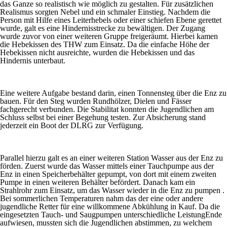
das Ganze so realistisch wie möglich zu gestalten. Für zusätzlichen
Realismus sorgten Nebel und ein schmaler Einstieg. Nachdem die
Person mit Hilfe eines Leiterhebels oder einer schiefen Ebene gerettet
wurde, galt es eine Hindernisstrecke zu bewältigen. Der Zugang
wurde zuvor von einer weiteren Gruppe freigeräumt. Hierbei kamen
die Hebekissen des THW zum Einsatz. Da die einfache Höhe der
Hebekissen nicht ausreichte, wurden die Hebekissen und das
Hindernis unterbaut.
Eine weitere Aufgabe bestand darin, einen Tonnensteg über die Enz zu
bauen. Für den Steg wurden Rundhölzer, Dielen und Fässer
fachgerecht verbunden. Die Stabilitat konnten die Jugendlichen am
Schluss selbst bei einer Begehung testen. Zur Absicherung stand
jederzeit ein Boot der DLRG zur Verfügung.
Parallel hierzu galt es an einer weiteren Station Wasser aus der Enz zu
förden. Zuerst wurde das Wasser mittels einer Tauchpumpe aus der
Enz in einen Speicherbehälter gepumpt, von dort mit einem zweiten
Pumpe in einen weiteren Behälter befördert. Danach kam ein
Strahlrohr zum Einsatz, um das Wasser wieder in die Enz zu pumpen .
Bei sommerlichen Temperaturen nahm das der eine oder andere
jugendliche Retter für eine willkommene Abkühlung in Kauf. Da die
eingesetzten Tauch- und Saugpumpen unterschiedliche LeistungEnde
aufwiesen, mussten sich die Jugendlichen abstimmen, zu welchem