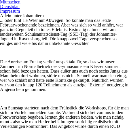
Mitmachen
Dienstplan
Impressum
Allein unter Johannitern ...
... oder fünf THWler auf Abwegen. So könnte man das letzte
Februarwochenende bezeichnen. Aber was sich so wild anhört, war
ganz im Gegenteil ein tolles Erlebnis: Erstmalig nahmen wir am
landesweiten Schulsanitätsdienst-Tag (SSD-Tag) der Johanniter-
Jugend in Ravensburg teil. Die knapp zwei Tage versprachen so
einiges und viele bis dahin unbekannte Gesichter.
Die Anreise am Freitag verlief unspektakulär, so dass wir unser
Zimmer - im Normalbetrieb des Gymnasiums ein Klassenzimmer -
schon bald bezogen hatten. Dass außer uns auch noch sechs Jungs aus
Mannheim dort wohnten, störte uns nicht. Schnell war man sich einig,
wer wo schläft und hatte erste Kontakte geknüpft. Natürlich wurden
wir von den knapp 120 Teilnehmern als einzige "Externe" neugierig in
Augenschein genommen.
Am Samstag starteten nach dem Frühstück die Workshops, für die man
sich im Vorfeld anmelden konnte. Während sich drei von uns in den
Fotoworkshop begaben, lernten die anderen beiden, wie man richtig
mimt - also wie man Helfer bei Übungen so richtig realistisch mit
Verletztungen konfrontiert. Das Angebot wurde durch einen RUD-