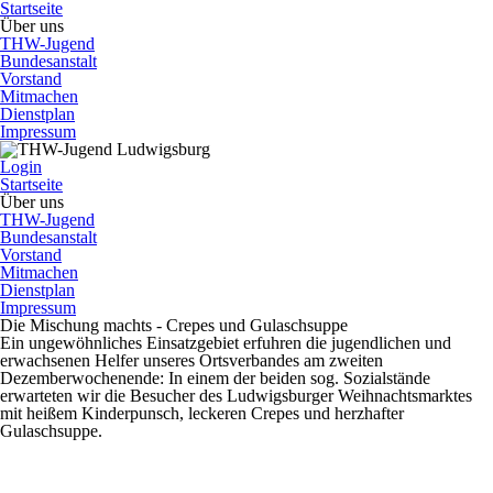
Startseite
Über uns
THW-Jugend
Bundesanstalt
Vorstand
Mitmachen
Dienstplan
Impressum
Login
Startseite
Über uns
THW-Jugend
Bundesanstalt
Vorstand
Mitmachen
Dienstplan
Impressum
Die Mischung machts - Crepes und Gulaschsuppe
Ein ungewöhnliches Einsatzgebiet erfuhren die jugendlichen und
erwachsenen Helfer unseres Ortsverbandes am zweiten
Dezemberwochenende: In einem der beiden sog. Sozialstände
erwarteten wir die Besucher des Ludwigsburger Weihnachtsmarktes
mit heißem Kinderpunsch, leckeren Crepes und herzhafter
Gulaschsuppe.